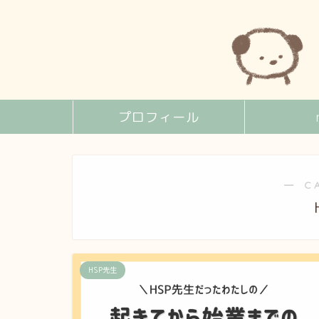
プロフィール
― C
HSP先生