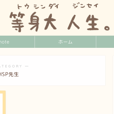
note
ホーム
ATEGORY ―
HSP先生